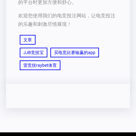
的平台时更加方便和舒心。
欢迎您使用我们的电竞投注网站，让电竞投注
的乐趣和刺激尽情展现！
文章
JJB竞技宝
买电竞比赛输赢的app
雷竞技raybet体育