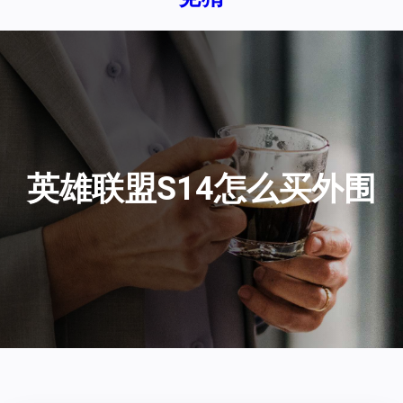
英雄联盟S14怎么买外围