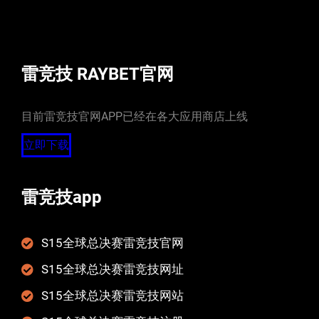
雷竞技 RAYBET官网
目前雷竞技官网APP已经在各大应用商店上线
立即下载
雷竞技app
S15全球总决赛雷竞技官网
S15全球总决赛雷竞技网址
S15全球总决赛雷竞技网站