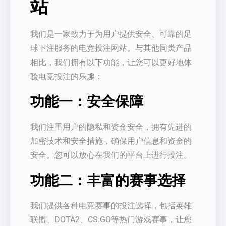
站
我们是一家致力于为用户提供安全、可靠的足
球下注服务的电竞投注网站。与其他同类产品
相比，我们拥有以下功能，让您可以更好地体
验电竞投注的乐趣：
功能一：安全保障
我们注重用户的隐私和资金安全，拥有先进的
加密技术和安全措施，确保用户信息和资金的
安全。您可以放心在我们的平台上进行投注。
功能二：丰富的赛事选择
我们提供各种电竞赛事的投注选择，包括英雄
联盟、DOTA2、CS:GO等热门游戏赛事，让您