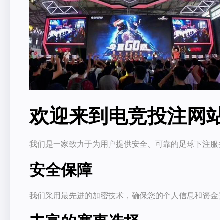
欢迎来到电竞投注网
我们是一家致力于为用户提供安全、可靠的足球下注服
安全保障
我们采用最先进的加密技术，确保您的个人信息和资金