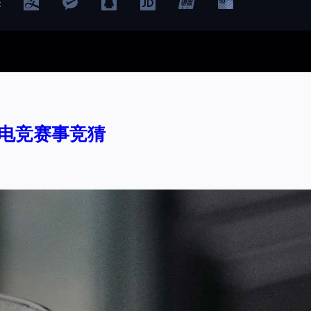
赛及电竞赛事竞猜