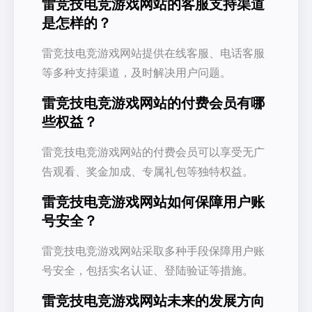
雷竞技电竞游戏网站的客服支持渠道
是怎样的？
雷竞技电竞游戏网站提供在线客服、电话客服
等多种支持渠道，及时解决用户问题。
雷竞技电竞游戏网站的付费会员有哪
些权益？
雷竞技电竞游戏网站的付费会员可以享受无广
告观看、奖金加成、专属礼包等独特权益。
雷竞技电竞游戏网站如何保障用户账
号安全？
雷竞技电竞游戏网站采取多种手段保障用户账
号安全，包括实名认证、登陆验证等措施。
雷竞技电竞游戏网站未来的发展方向