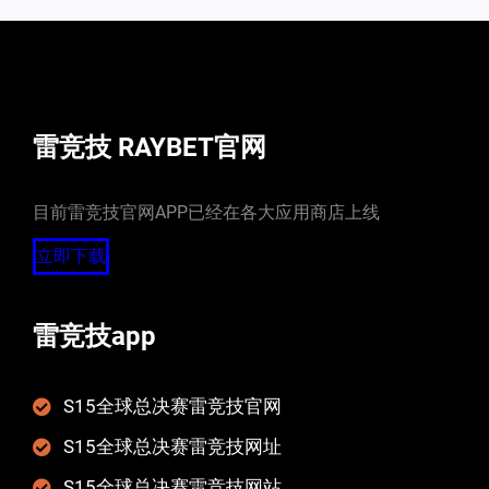
雷竞技 RAYBET官网
目前雷竞技官网APP已经在各大应用商店上线
立即下载
雷竞技app
S15全球总决赛雷竞技官网
S15全球总决赛雷竞技网址
S15全球总决赛雷竞技网站