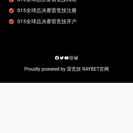
S15全球总决赛雷竞技注册
S15全球总决赛雷竞技开户
Facebook
Twitter
YouTube
Instagram
WordPress
Proudly powered by 雷竞技 RAYBET官网