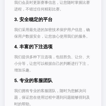
我们会及时更新赛事信息，让您随时掌握比赛
进程，不错过任何精彩比赛。
3. 安全稳定的平台
我们采用最先进的加密技术保护用户信息，确
保用户数据安全，让您放心使用我们的服务。
4. 丰富的下注选项
我们提供多种下注选项，包括胜负、让分、大
小分等，让您可以根据自己的判断进行下注，
增加乐趣。
5. 专业的客服团队
我们拥有专业的客服团队，随时为您解决问
题，保证您在使用过程中遇到问题能够得到及
时的帮助。