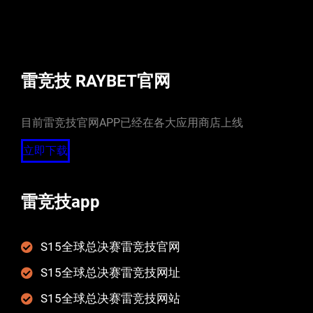
雷竞技 RAYBET官网
目前雷竞技官网APP已经在各大应用商店上线
立即下载
雷竞技app
S15全球总决赛雷竞技官网
S15全球总决赛雷竞技网址
S15全球总决赛雷竞技网站