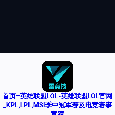
首页–英雄联盟LOL-英雄联盟LOL官网
_KPL,LPL,MSI季中冠军赛及电竞赛事
竞猜