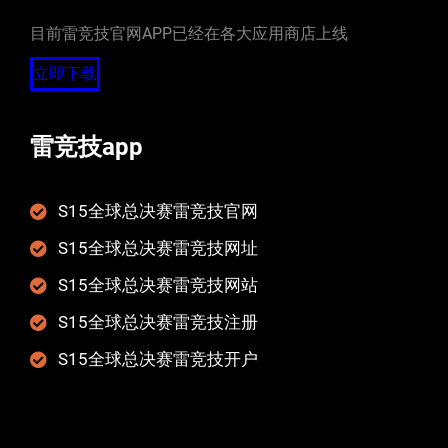
目前雷竞技官网APP已经在各大应用商店上线
立即下载
雷竞技app
S15全球总决赛雷竞技官网
S15全球总决赛雷竞技网址
S15全球总决赛雷竞技网站
S15全球总决赛雷竞技注册
S15全球总决赛雷竞技开户