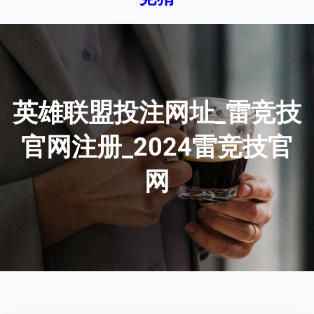
英雄联盟投注网址_雷竞技
官网注册_2024雷竞技官
网