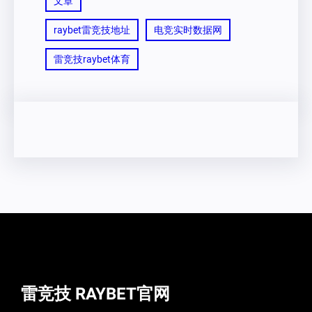
文章
raybet雷竞技地址
电竞实时数据网
雷竞技raybet体育
雷竞技 RAYBET官网