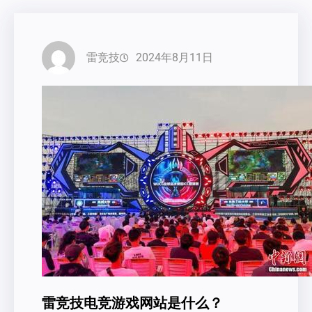
雷竞技
2024年8月11日
雷竞技电竞游戏网站是什么？