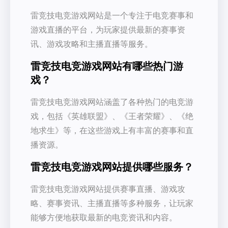
雷竞技电竞游戏网站是一个专注于电竞赛事和
游戏直播的平台，为玩家提供最新的赛事资
讯、游戏攻略和主播直播等服务。
雷竞技电竞游戏网站有哪些热门游
戏？
雷竞技电竞游戏网站涵盖了各种热门的电竞游
戏，包括《英雄联盟》、《王者荣耀》、《绝
地求生》等，在这些游戏上有丰富的赛事和直
播资源。
雷竞技电竞游戏网站提供哪些服务？
雷竞技电竞游戏网站提供赛事直播、游戏攻
略、赛事资讯、主播直播等多种服务，让玩家
能够方便地获取最新的电竞资讯和内容。