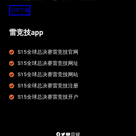
立即下载
雷竞技app
S15全球总决赛雷竞技官网
S15全球总决赛雷竞技网址
S15全球总决赛雷竞技网站
S15全球总决赛雷竞技注册
S15全球总决赛雷竞技开户
Facebook
Twitter
YouTube
Instagram
WordPress