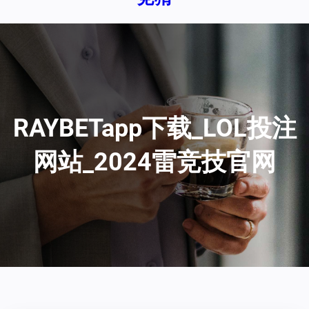
RAYBETapp下载_LOL投注
网站_2024雷竞技官网