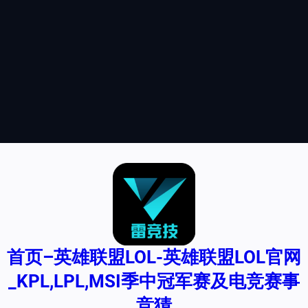
首页–英雄联盟LOL-英雄联盟LOL官网
_KPL,LPL,MSI季中冠军赛及电竞赛事
竞猜