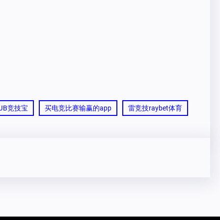
JJB竞技宝
买电竞比赛输赢的app
雷竞技raybet体育