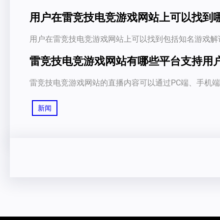
用户在雷竞技电竞游戏网站上可以找到
用户在雷竞技电竞游戏网站上可以找到包括知名游戏解
雷竞技电竞游戏网站有哪些平台支持用
雷竞技电竞游戏网站的直播内容可以通过PC端、手机
新闻