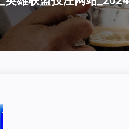
_英雄联盟投注网站_202