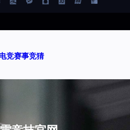
赛及电竞赛事竞猜