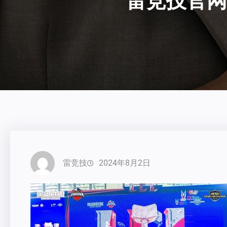
雷竞技官网
雷竞技
2024年8月2日