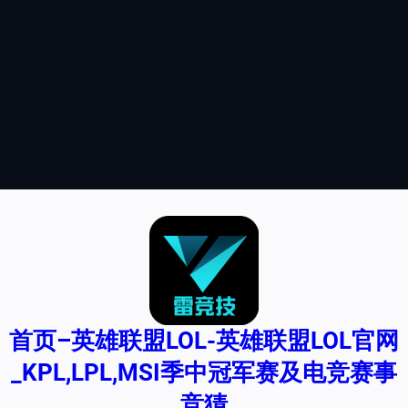
首页–英雄联盟LOL-英雄联盟LOL官网
_KPL,LPL,MSI季中冠军赛及电竞赛事
竞猜