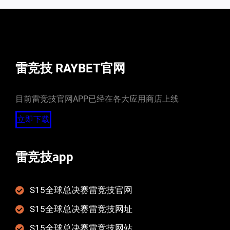
雷竞技 RAYBET官网
目前雷竞技官网APP已经在各大应用商店上线
立即下载
雷竞技app
S15全球总决赛雷竞技官网
S15全球总决赛雷竞技网址
S15全球总决赛雷竞技网站