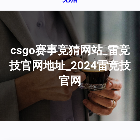
csgo赛事竞猜网站_雷竞
技官网地址_2024雷竞技
官网