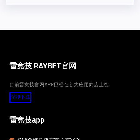
雷竞技 RAYBET官网
目前雷竞技官网APP已经在各大应用商店上线
立即下载
雷竞技app
S15全球总决赛雷竞技官网