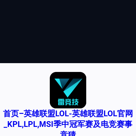
首页–英雄联盟LOL-英雄联盟LOL官网
_KPL,LPL,MSI季中冠军赛及电竞赛事
竞猜