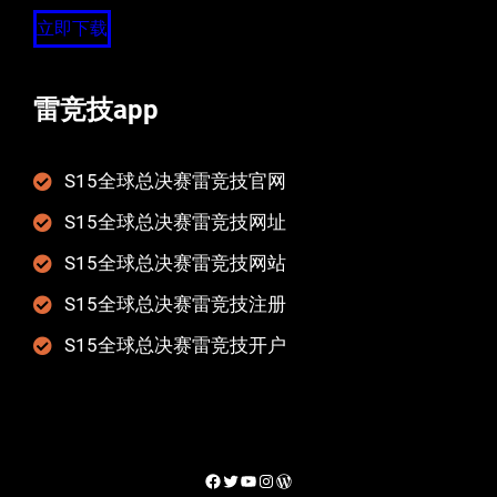
立即下载
雷竞技app
S15全球总决赛雷竞技官网
S15全球总决赛雷竞技网址
S15全球总决赛雷竞技网站
S15全球总决赛雷竞技注册
S15全球总决赛雷竞技开户
Facebook
Twitter
YouTube
Instagram
WordPress