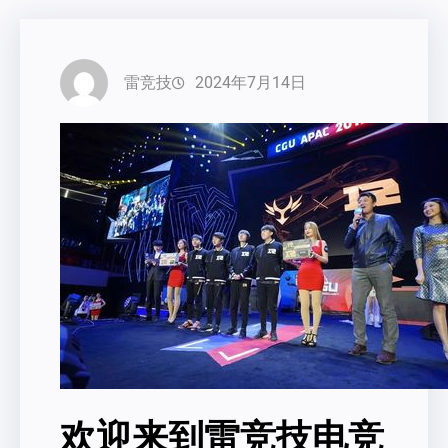
雷竞技
2024年7月14日
欢迎来到雷竞技电竞