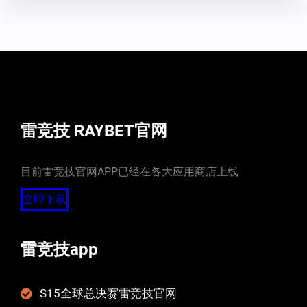
雷竞技 RAYBET官网
目前雷竞技官网APP已经在各大应用商店上线
立即下载
雷竞技app
S15全球总决赛雷竞技官网