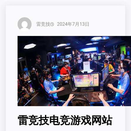
雷竞技
2024年7月13日
雷竞技电竞游戏网站