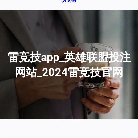
雷竞技app_英雄联盟投注
网站_2024雷竞技官网