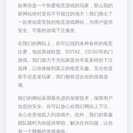
如果你是一个热爱电竞游戏的玩家，那么我的
新网站绝对是你不可错过的地方！我们推出了
一款类似雷竞技的电竞游戏网站，为用户提供
安全、可靠的游戏下注服务。
在我们的网站上，你可以找到各种各样的电竞
比赛，包括英雄联盟、DOTA2、CS:GO等热门
游戏。我们致力于为玩家提供丰富多样的下注
选择，让你体验到真正的电竞乐趣。无论你是
新手还是老玩家，我们都有适合你的游戏选
项。
我们的网站采用最先进的加密技术，保障用户
信息的安全。你可以放心在我们网站上下注，
全心全意地投入到游戏中。此外，我们的客服
团队随时为你提供帮助，解决任何问题，让你
有一个顺畅的游戏体验。