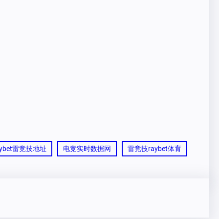
aybet雷竞技地址
电竞实时数据网
雷竞技raybet体育