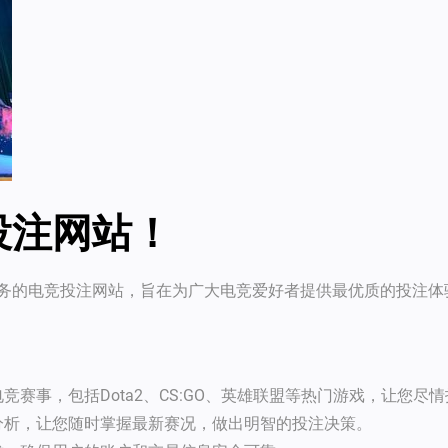
投注网站！
务的电竞投注网站，旨在为广大电竞爱好者提供最优质的投注体
赛事，包括Dota2、CS:GO、英雄联盟等热门游戏，让您尽
分析，让您随时掌握最新赛况，做出明智的投注决策。