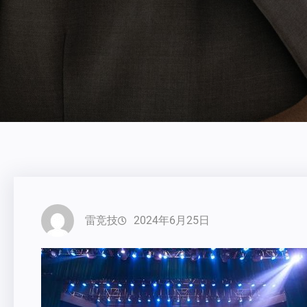
雷竞技
2024年6月25日