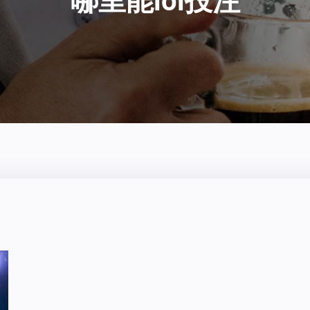
哪里能lol投注