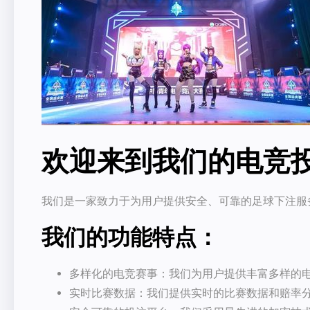
欢迎来到我们的电竞
我们是一家致力于为用户提供安全、可靠的足球下注服
我们的功能特点：
多样化的电竞赛事：我们为用户提供丰富多样的电竞
实时比赛数据：我们提供实时的比赛数据和赔率