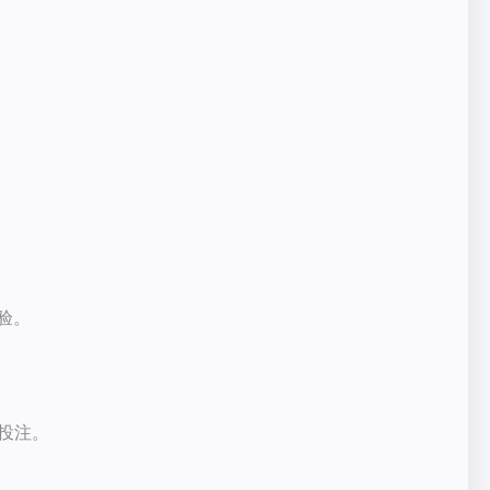
验。
情投注。