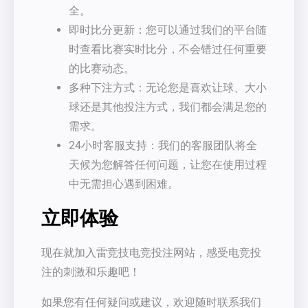
全。
即时比分更新：您可以通过我们的平台随
时查看比赛实时比分，不会错过任何重要
的比赛动态。
多种下注方式：无论您是喜欢让球、大小
球还是其他投注方式，我们都会满足您的
需求。
24小时客服支持：我们的客服团队将全
天候为您解答任何问题，让您在使用过程
中无需担心遇到困难。
立即体验
现在就加入雷竞技电竞投注网站，感受电竞投
注的刺激和乐趣吧！
如果您有任何疑问或建议，欢迎随时联系我们