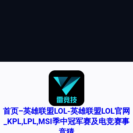
首页–英雄联盟LOL-英雄联盟LOL官网
_KPL,LPL,MSI季中冠军赛及电竞赛事
竞猜