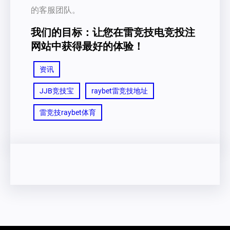
的客服团队。
我们的目标：让您在雷竞技电竞投注
网站中获得最好的体验！
资讯
JJB竞技宝
raybet雷竞技地址
雷竞技raybet体育