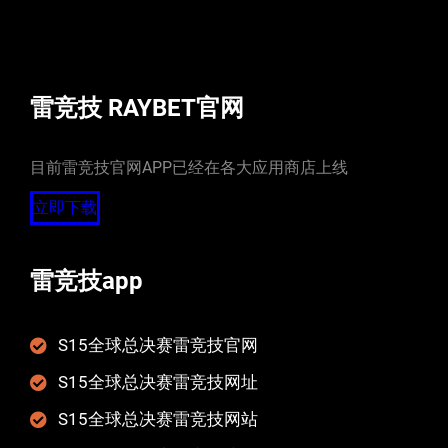
雷竞技 RAYBET官网
目前雷竞技官网APP已经在各大应用商店上线
立即下载
雷竞技app
S15全球总决赛雷竞技官网
S15全球总决赛雷竞技网址
S15全球总决赛雷竞技网站